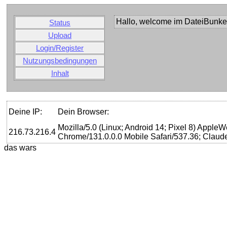
Hallo, welcome im DateiBunke
Status
Upload
Login/Register
Nutzungsbedingungen
Inhalt
Deine IP:
Dein Browser:
Mozilla/5.0 (Linux; Android 14; Pixel 8) Appl
216.73.216.4
Chrome/131.0.0.0 Mobile Safari/537.36; Claud
das wars